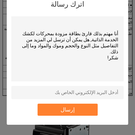
اترك رسالة
● السرعة
3S
لاحظ وضع التغذية
أربعة اتجاهات
معدل التحقق من
≥98٪
الصحة
التحقق من صحة
جهاز استشعار انعكاس الأشعة تحت الحمراء يتفقد منطقة الأشعة
طريقة الكشف
تحت الحمراء على RUB
مستشعر الإرسال IR الذي يفحص منطقة IR على RUB
المغناطيسية فحص المنطقة المغناطيسية على RUB
مستشعر الضوء المرئي يقوم بفحص المنطقة المميزة المميزة
بالروسية RUB
الأشعة فوق البنفسجية استشعار فحص المنطقة فوق البنفسجية
على RUB
MTBF
1500000 دورة
حجم الكاسيت
1500 جهاز كمبيوتر شخصى / تسلسل التراص
الظروف البيئية
العملية: - 10 ~ 50 درجة مئوية / 0 ~ 90 ٪ RH (دون تكاثف)
التخزين: -25 ~ 80 درجة C / 0 ~ 95٪ RH (دون تكاثف)
وزن
الرأس: 1.75KG
إرسال