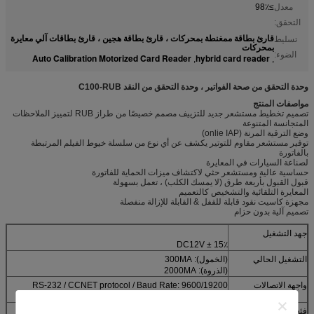
معدل
≥98٪
التحقق:
قارئ بطاقة ممغنطة بمحركات ، قارئ بطاقة هجين ، قارئ بطاقات آلي معايرة
تسليط
بمحركات
الضوء:
Auto Calibration Motorized Card Reader
hybrid card reader
,
,
وحدة التحقق من صحة الفواتير ، وحدة التحقق من النقد C100-RUB
مواصفات المنتج
تصميم تخطيط مستشعر جديد للتزييف مصمم خصيصًا من طراز RUB لتمييز الملاحظات
المتجانسة المتنوعة
وضع الترقية المرنة (onlie IAP)
توفير مستشعر مقاوم للتوتير يكشف عن أي نوع من سلسلة خيوط الفيلم المرتبطة
بالفاتورة
لصناعة السيارات في المعايرة
حساسية عالية ومستشعر حثي لاكتشاف ميزات الحماية للفاتورة
قبول القبول بأربعة طرق (لا يمسك الكلب) ، تعمل بسهولة
المعايرة التلقائية والتشخيص كالتعميم
مجهزة كاسيت نقود قابلة للقفل & القابلة للإزالة منفصلة
تصميم آلية بدون حزام
جهد التشغيل
DC12V ± 15٪
التشغيل الحالي
(الخمول): 300MA
(الذروة): 2000MA
واجهة الاتصالات
RS-232 / CCNET protocol / Baud Rate: 9600/19200
(مجموعة dip-switch)
فئة
RUB: 10،50،100،500،1000،2000،5000