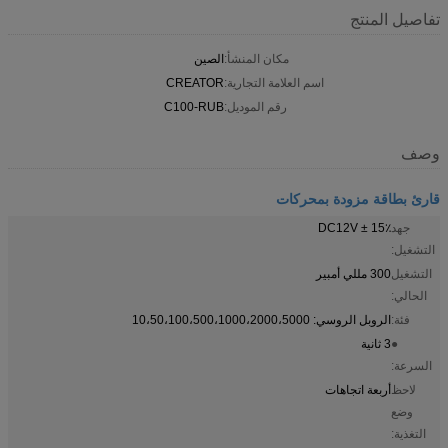
تفاصيل المنتج
مكان المنشأ:
الصين
اسم العلامة التجارية:
CREATOR
رقم الموديل:
C100-RUB
وصف
قارئ بطاقة مزودة بمحركات
جهد
DC12V ± 15٪
التشغيل:
التشغيل
300 مللي أمبير
الحالي:
فئة:
الروبل الروسي: 10،50،100،500،1000،2000،5000
●
3 ثانية
السرعة:
لاحظ
أربعة اتجاهات
وضع
التغذية: