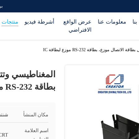
بريد 
نا
معلومات عنا
عرض الواقع
أشرطة فيديو
منتجات
الافتراضي
اتصال موزع، بطاقة RS-232 موزع لبطاقة IC
المغناطيسي وتتف
بطاقة RS-232 موزع لبطاقة IC
مكان المنشأ
شنتش
اسم العلامة
CRT