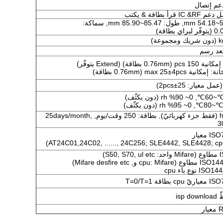
رأ بطاقة & يكتب
عرض: 53.92~54.18 mm, طول: 85.47~85.90 mm, سماكة:
بعد رسم
max 25±4pcs (0.76m بطاقة)
≥100,000 hr (فقط جزء كهربائيّ), بطاقة: 250 وقت/يوم, 25days/month,
3
S50)
isp