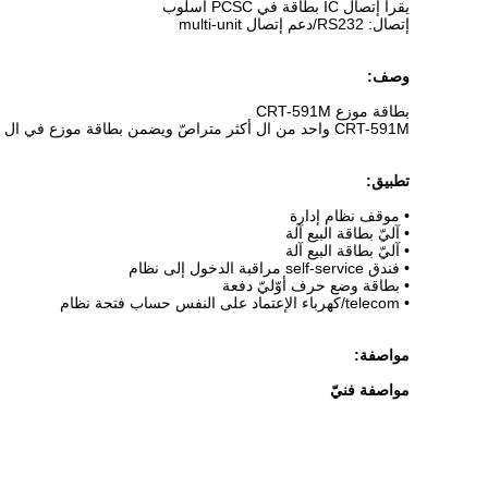
يقرأ إتصال IC بطاقة في PCSC أسلوب
إتصال: RS232/دعم إتصال multi-unit
وصف:
بطاقة موزع CRT-591M
CRT-591M واحد من ال أكثر متراصّ ويضمن بطاقة موزع في ال عالم لإتصال ودون تلامس IC بطاقة يقدّم, على قبض, يقبل, يقرأ ويكتب.
تطبيق:
• موقف نظام إدارة
• آليّ بطاقة البيع آلة
• آليّ بطاقة البيع آلة
• فندق self-service مراقبة الدخول إلى نظام
• بطاقة وضع حرف أوّليّ دفعة
• telecom/كهرباء الإعتماد على النفس حساب فتحة نظام
مواصفة:
مواصفة فنيّ