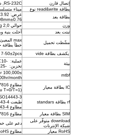
إتصال قارن
RS-232C, دعم إتصال
بطاقة read&write نوع
ميناء متسلسل دعم IC &RF ق
بطاقة بعد
0.76±0.08mm (يتوفّر لبراي بطاقة)
وزن
حوالي 2,0 kg (دون شريك ومجموعة)
ثبتت بعد
أحلت بنية و
max المعبئ إمكانية 150 pcs (0.76mm بطاقة) (Extend يتوفّر)
مشّطت تحميل
خطأ بطاقة خانة: إمكانية m
يكشف بطاقة vide
7-50±2pcs (عمل معيار: 25±2pcs)
عملية: -10℃~60℃, 0~ 90% rh (دون يكثّف)
بيئة
تخزين: -25℃~80℃, 0~ 95% rh (دون يكثّف)
mtbf
00hr/month
مطاوع ISO7816 معيار
IC بطاقة معيار
(AT24C01,24C02, ......, 24C256; SLE4442, SLE4428; cpu T=0/T=1)
ISO14443-3 مطاوع (Mifare واحد: , S70, ul etc
rf بطاقة standars
طبعت ISO14443-4 مطاوع (cpu: Mifare و, Mifare desfire etc)
مطاوع ISO14443-4 نوع باء cpu
SIM بطاقة معيار
مطاوع ISO7816 معياريّ cpu بطاقة T=0/T=1
download متوفّر على
دعم على خطّ  download
شبكة الإنترنات
RoHS معيار
مطاوع RoHS معيار