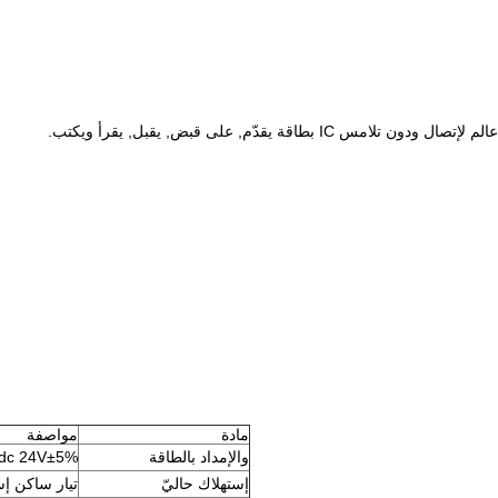
مادة
مواصفة
والإمداد بالطاقة
dc 24V±5%
إستهلاك حاليّ
تيار ساكن إستاتيكي: 40mA عاديّ عمل ت