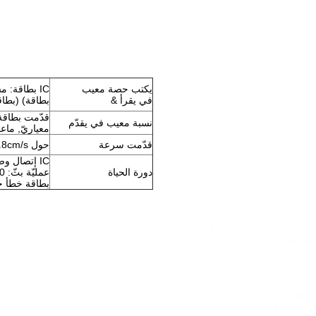
يكتب حصة معيب
في يقرأ &
بطاقة) (بطاقة: IC بطاقة بطاقة 
نسبة معيب في يقدّم
معياريّ, ماعد
قدّمت سرعة
حول 14.8cm/s
IC إتصال وصحافة أداة: 500.000 دورة min
دورة الحياة
بطاقة خطأ خ