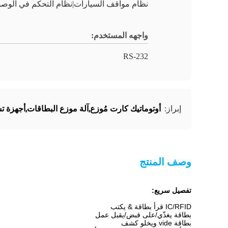
نظام مواقف السيارات|نظام التحكم في الوص
واجهه المستخدم:
RS-232
أوتوماتيك كارت مُوزع,آلة موزع البطاقات,أجهزة تس
إبراز:
وصف المنتج
تفصيل سريع:
IC/RFID قرأ بطاقة & يكتب
بطاقة يغذّي/على قبض/يقبل عمل
بطاقة vide ويخلو كشف