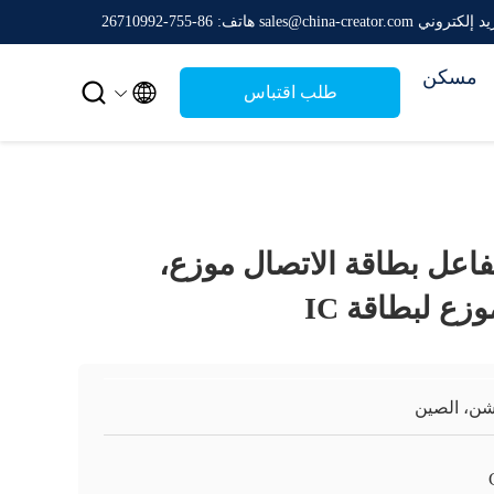
إلكتروني sales@china-creator.com
هاتف: 86-755-26710992
مسكن


طلب اقتباس
اعل بطاقة الاتصال موزع،
ن، الصين