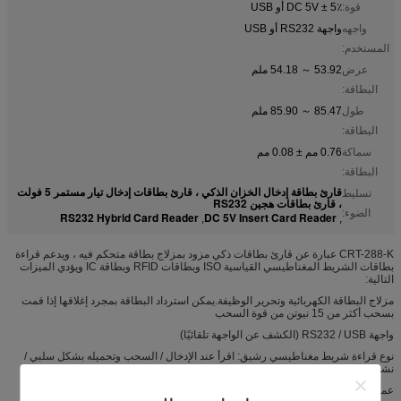
قوة:
DC 5V ± 5٪ أو USB
واجهه
واجهة RS232 أو USB
المستخدم:
عرض
53.92 ～ 54.18 ملم
البطاقة:
طول
85.47 ～ 85.90 ملم
البطاقة:
سماكة
0.76 مم ± 0.08 مم
البطاقة:
قارئ بطاقة إدخال الخزان الذكي ، قارئ بطاقات إدخال تيار مستمر 5 فولت
تسليط
، قارئ بطاقات هجين RS232
الضوء:
RS232 Hybrid Card Reader
DC 5V Insert Card Reader
,
,
CRT-288-K عبارة عن قارئ بطاقات ذكي مزود بمزلاج بطاقة متحكم فيه ، ويدعم قراءة
بطاقات الشريط المغناطيسي القياسية ISO وبطاقات RFID وبطاقة IC ويؤدي الميزات
التالية:
مزلاج البطاقة الكهربائية وتحرير الوظيفة.يمكن استرداد البطاقة بمجرد إغلاقها إذا قمت
بسحب أكثر من 15 نيوتن من قوة السحب
واجهة RS232 / USB (الكشف عن الواجهة تلقائيًا)
نوع قراءة شريط مغناطيسي رشيق: اقرأ عند الإدخال / السحب وتحميله بشكل سلبي /
نشط
عمر طويل (500000 مرة)