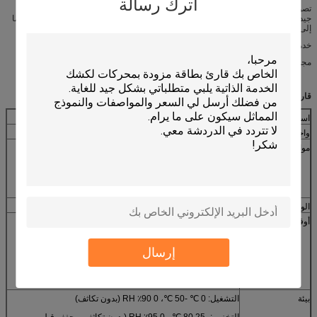
اترك رسالة
تصور الصناعة ، السطح الذي يتعامل مع الطلاء المحمص ، التكعيبات والتعفن بشكل
جيد.كن مناسبًا لجميع أنواع البيئة السيئة ، مثل الغبار المرتفع والمنخفض والهريسي ، وما
إلى ذلك.
خدمات التخصيص
مجموعة متنوعة من خيارات الإطار وخيارات PSAM
قارئ البطاقة الذكية مواصفات المنتج CRT-288-K
استهلاك الطاقة
العمل الحالي: 200 مللي أمبير
واجهه المستخدم
واجهة RS232 أو USB (الكشف تلقائيًا)
مواصفات البطاقة
العرض: 53.92 54.18 ملم
الطول: 85.47 85.90 ملم
السماكة: 0.76 مم ± 0.08 مم
الوزن الصافي
تقريبا.240 جرام (باستثناء الملحق والحزمة)
أوقات الحياة
رأس مغناطيسي 1،000،000 مرة كحد أدنى
حامل اتصال البطاقة الممغنطة و
إرسال
الاتصال: 300000 مرة دقيقة
آلية المزلاج: 500000 مرة كحد أدنى
بيئة
التشغيل: 0 ℃ -50 ℃، 0 90٪ RH (بدون تكاثف)
التخزين: -25 80 ℃ ، 0 95٪ RH (بدون تكاثف ، يجفف قبل