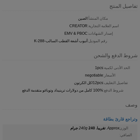
تفاصيل المنتج
مكان المنشأ:
الصين
اسم العلامة التجارية:
CREATOR
إصدار الشهادات:
EMV & PBOC
رقم الموديل:
أنبوب أشعة القطب السالب-288-K
شروط الدفع والشحن
الحد الأدنى لكمية:
1pcs
الأسعار:
negotiable
تفاصيل التغليف:
12pcs/كل الكرتون
شروط الدفع:
100% كامل من دولارات ترينيداد وتوباغو متقدمة الدفع
وصف
وتراجع قارئ بطاقة
الوزن
Approx.
تقريبا.
240 جرام
240g
الصافي: