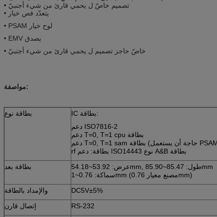
• تصميم خاصّ ل يحمي قارئ من شيء أجنبيّ
• يتعدّد فص خيار
• PSAM لوح خيار
• EMV يصدق
• خاصّ حاجز تصميم ل يحمي قارئ من شيء أجنبيّ
مواصفة:
IC بطاقة:
بطاقة نوع
دعم ISO7816-2
دعم T=0, T=1 cpu بطاقة
rf بطاقة: دعم ISO14443 نوع A&B بطاقة
عرض: 53.92~54.18mm, طول: 85.47~85.90mm
بطاقة بعد
سماكة: 0.76~1mm (مصنع معيار 0.76mm)
DC5V±5%
والإمداد بالطاقة
RS-232
إتصال قارن