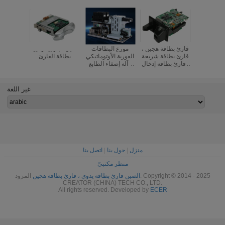
الشريط
قارئ بطاقة هجين ،
موزع البطاقات
دليل الإدراج تراجع
اطيسي مع
قارئ بطاقة شريحة
الفورية الأوتوماتيكي
بطاقة القارئ
ة القفل
، قارئ بطاقة إدخال
، آلة إضفاء الطابع
يدوي ، قارئ بطاقة
الشخصي على
RFID
البطاقة
غير اللغة
منزل
|
حول بنا
|
اتصل بنا
منظر مكتبيّ
الصين قارئ بطاقة يدوي ، قارئ بطاقة هجين
المزود. Copyright © 2014 - 2025
CREATOR (CHINA) TECH CO., LTD.
All rights reserved. Developed by
ECER