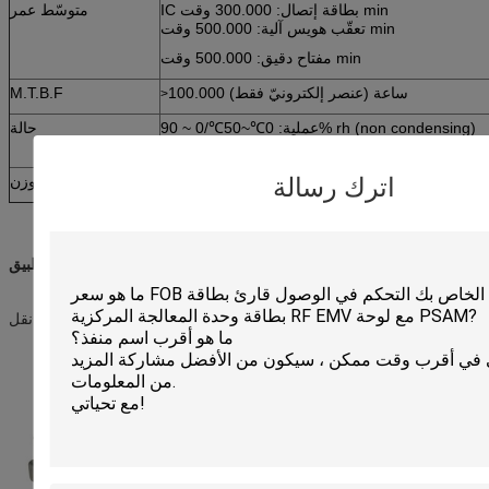
IC بطاقة إتصال: 300.000 وقت min
متوسّط عمر
تعقّب هويس آلية: 500.000 وقت min
مفتاح دقيق: 500.000 وقت min
100.000 ساعة (عنصر إلكترونيّ فقط)
M.T.B.F
>
عملية: 0℃~50℃/0 ~ 90% rh (non condensing)
حالة
ين: - 25℃~80℃/0 ~ 95% rh (non condensing)
حول 240g
وزن
اترك رسالة
تطبيق:
وقود يقدّم, قمار, حكومة, يركن نظام, نقل AFC, منفعة