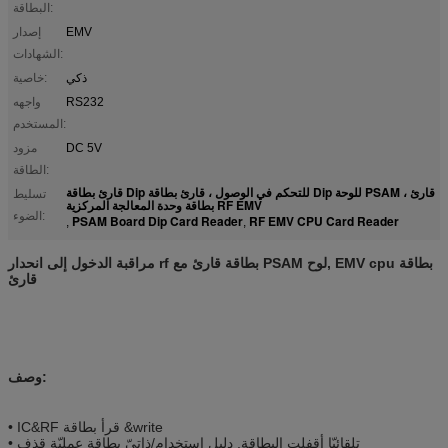
البطاقة:
EMV
إصدار
الشهادات:
ذكي
خاصية:
RS232
واجهه
المستخدم:
DC 5V
مزود
الطاقة:
قارئ بطاقة Dip للتحكم في الوصول ، قارئ بطاقة Dip للوحة PSAM ، قارئ
تسليط
بطاقة وحدة المعالجة المركزية RF EMV
الضوء:
PSAM Board Dip Card Reader
RF EMV CPU Card Reader
,
,
مراقبة الدخول إلى انحدار rf بطاقة قارئ مع PSAM لوح, EMV cpu بطاقة
قارئ
وصف:
• IC&RF قرأ بطاقة &write
• تلقائيّا أقفلت البطاقة, دليل استخدام/ذاتيّ بطاقة عمليّة قذف