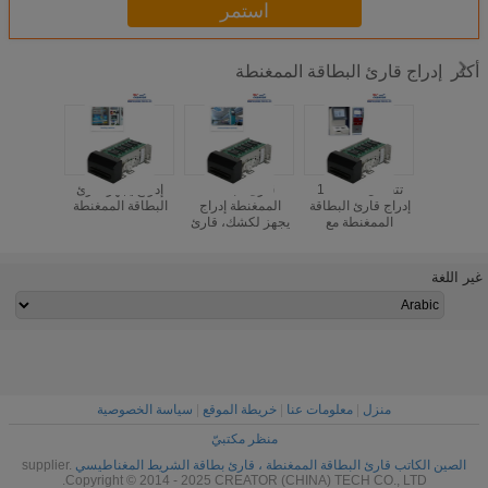
استمر
إدراج قارئ البطاقة الممغنطة
أكثر
DC الكاتب قارئ
تتفاعل 12V DC
قارئ البطاقة
إدراج يجهز قارئ
تتفاعل إد
الممغنطة ،
إدراج قارئ البطاقة
الممغنطة إدراج
البطاقة الممغنطة
البطاقة 
قة الشريط
الممغنطة مع
يجهز لكشك، قارئ
المغناطيسي USB
المجلس بسام،
البطاقة الذكية مع
CRT-2
قارئ بطاقة كشك
واجهة RS232
غير اللغة
منزل
|
معلومات عنا
|
خريطة الموقع
|
سياسة الخصوصية
منظر مكتبيّ
الصين الكاتب قارئ البطاقة الممغنطة ، قارئ بطاقة الشريط المغناطيسي
supplier.
Copyright © 2014 - 2025 CREATOR (CHINA) TECH CO., LTD.