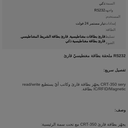
السمة:
ذكي
واجهه
RS232
المستخدم:
إمدادات
تيار مستمر 24 فولت
الطاقة:
قارئ بطاقات مغناطيسية
قارئ بطاقة الشريط المغناطيسي
تسليط
,
,
قارئ بطاقة مغناطيسية ذكي
الضوء:
RS232 ملحقة بطاقة مغنطيسيّ قارئ
تفصيل سريع:
CRT-350 sery يجهّز بطاقة قارئ وكاتب أيّ يستطيع read/write
IC/RFID/Magnetic بطاقة.
وصف:
يجهّز بطاقة قارئ CRT-350 مع تحت سمة الرئيسية: