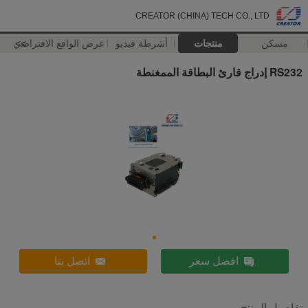
CREATOR (CHINA) TECH CO., LTD
مسكن
منتجات
أشرطة فيديو
>>
عرض الواقع الافتراضي
RS232 إدراج قارئ البطاقة الممغنطة
افضل سعر
اتصل بنا
تفاصيل المنتج