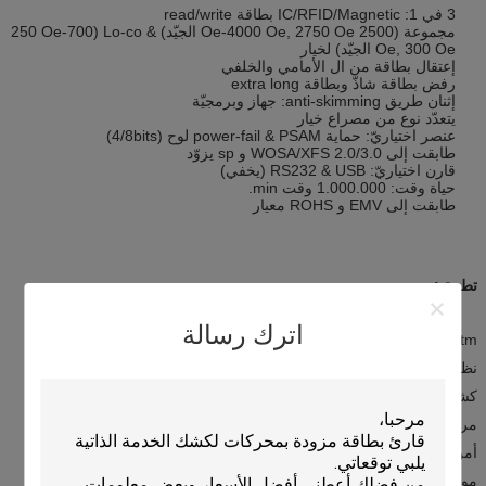
3 في 1: IC/RFID/Magnetic بطاقة read/write
مجموعة (2500 Oe-4000 Oe, 2750 Oe الجيّد) & Lo-co (250 Oe-700
Oe, 300 Oe الجيّد) لخيار
إعتقال بطاقة من ال الأمامي والخلفي
رفض بطاقة شاذّ وبطاقة extra long
إثنان طريق anti-skimming: جهاز وبرمجيّة
يتعدّد نوع من مصراع خيار
عنصر اختياريّ: حماية power-fail & PSAM لوح (4/8bits)
طابقت إلى WOSA/XFS 2.0/3.0 و sp يزوّد
قارن اختياريّ: RS232 & USB (يخفي)
حياة وقت: 1.000.000 وقت min.
طابقت إلى EMV و ROHS معيار
تطبيق:
اترك رسالة
atm
نظام المدفوعات
كشك انتهائيّة
مراقبة الدخول إلى انتهائيّة
أمن انتهائيّة
موقف نظام