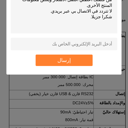
مواصفة:
بطاقة معيار
بطاقة مغنطيسيّ: ISO7810 ID-1,7811
IC بطاقة: ISO7816-2
دعم T=0, T=1 cpu بطاقة
دعم T=0, T=1 SIM بطاقة
rf بطاقة: ISO14443 نوع A&B
إرسال
دعم Mifare S50, S70, ul بطاقة
حياة وقت
رأس مغنطيسيّ: 500.000 ممر
IC بطاقة إتصال: 300.000 ممر
محرك: 500.000 ممر
إتصال
RS232 قارن & USB قارن خيار (يخفي)
والإمداد بالطاقة
DC24V±5%
إستهلاك حاليّ
تيار احتياطيّ: 90mA
قمة تيار: 800mA