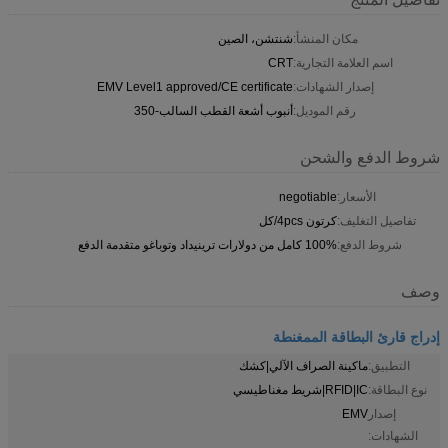
مكان المنشأ:
شنتشن، الصين
اسم العلامة التجارية:
CRT
إصدار الشهادات:
EMV Level1 approved/CE certificate
رقم الموديل:
أنبوب أشعة القطب السالب-350
شروط الدفع والشحن
الأسعار:
negotiable
تفاصيل التغليف:
كرتون 4pcs/كل
شروط الدفع:
100% كامل من دولارات ترينيداد وتوباغو متقدمة الدفع
وصف
إدراج قارئ البطاقة الممغنطة
التطبيق:
ماكينة الصراف الآلي|كشك
نوع البطاقة:
RFID|IC|شريط مغناطيسي
إصدار
EMV
الشهادات: