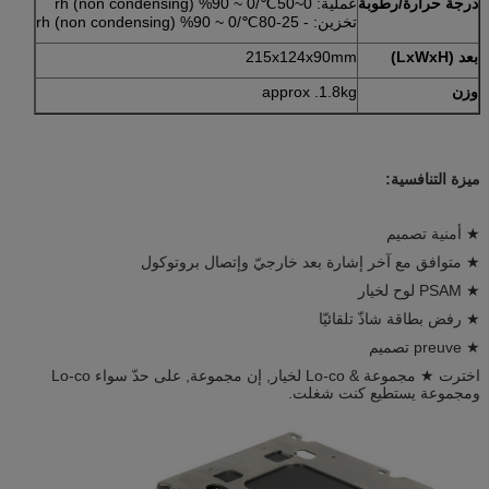
درجة حرارة/رطوبة
عملية: 0~50℃/0 ~ 90% rh (non condensing)
تخزين: - 25-80℃/0 ~ 90% rh (non condensing)
بعد (LxWxH)
215x124x90mm
وزن
approx .1.8kg
ميزة التنافسية:
★ أمنية تصميم
★ متوافق مع آخر إشارة بعد خارجيّ وإتصال بروتوكول
★ PSAM لوح لخيار
★ رفض بطاقة شاذّ تلقائيّا
★ preuve تصميم
اخترت ★ مجموعة & Lo-co لخيار, إن مجموعة, على حدّ سواء Lo-co
ومجموعة يستطيع كنت شغلت.