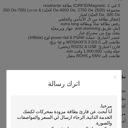
3 في 1: IC/RFID/Magnetic بطاقة read/write
مجموعة (2500 Oe-4000 Oe, 2750 Oe الجيّد) & Lo-co (250 Oe-700
Oe, 300 Oe الجيّد) لخيار
إعتقال بطاقة من ال الأمامي والخلفي
رفض بطاقة شاذّ وبطاقة extra long
إثنان طريق anti-skimming: جهاز وبرمجيّة
يتعدّد نوع من مصراع خيار
عنصر اختياريّ: حماية power-fail & PSAM لوح (4/8bits)
طابقت إلى WOSA/XFS 2.0/3.0 و sp يزوّد
قارن اختياريّ: RS232 & USB (يخفي)
حياة وقت: 1.000.000 وقت min.
طابقت إلى EMV و ROHS معيار
تطبيق:
اترك رسالة
atm
نظام المدفوعات
كشك انتهائيّة
مراقبة الدخول إلى انتهائيّة
أمن انتهائيّة