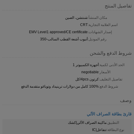
تفاصيل المنتج
مكان المنشأ:
شنتشن، الصين
اسم العلامة التجارية:
CRT
إصدار الشهادات:
EMV Level1 approved/CE certificate
رقم الموديل:
أنبوب أشعة القطب السالب-350
شروط الدفع والشحن
الحد الأدنى لكمية:
أجهزة الكمبيوتر 1
الأسعار:
negotiable
تفاصيل التغليف:
كرتون 4pcs/كل
شروط الدفع:
100% كامل من دولارات ترينيداد وتوباغو متقدمة الدفع
وصف
قارئ بطاقة الصراف الآلي
التطبيق:
ماكينة الصراف الآلي|كشك
نوع البطاقة:
تتفاعل|IC