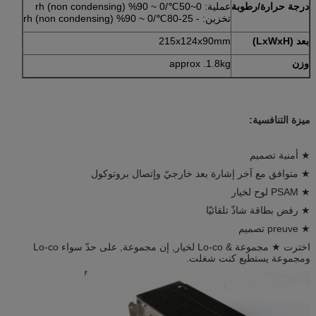
درجة حرارة/رطوبة
عملية: 0~50℃/0 ~ 90% rh (non condensing)
تخزين: - 25-80℃/0 ~ 90% rh (non condensing)
بعد (LxWxH)
215x124x90mm
وزن
approx .1.8kg
ميزة التنافسية:
★ أمنية تصميم
★ متوافق مع آخر إشارة بعد خارجيّ وإتصال بروتوكول
★ PSAM لوح لخيار
★ رفض بطاقة شاذّ تلقائيّا
★ preuve تصميم
اخترت ★ مجموعة & Lo-co لخيار, إن مجموعة, على حدّ سواء Lo-co
ومجموعة يستطيع كنت شغلت.