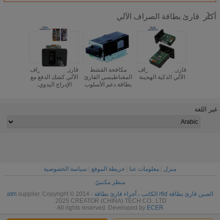
قارئ بطاقة الصراف الآلي
أكثر
لميكانيكيه
قارئ بطاقة الصراف
مكافحة القشط
قارئ بطاقة الصراف
يجهز صر
ATM Card
الآلي الذكية الهجينة
المغناطيسي القارئ
الآلي كشك الدفع مع
قارئ بط
بطاقة دعم الأسلوب
الإدراج اليدوي،
الاتصال/
المفتوح للبنوك
الذكية قارئ البطاقة
الذكية 
بطاقة سيم HS
غير اللغة
منزل
|
معلومات عنا
|
خريطة الموقع
|
سياسة الخصوصية
منظر مكتبيّ
الصين قارئ بطاقة rfid الكاتب ، أجزاء قارئ بطاقة atm
supplier. Copyright © 2014 -
2025 CREATOR (CHINA) TECH CO., LTD.
All rights reserved. Developed by
ECER