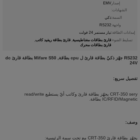
إصدار
EMV
الشهادات:
السمة:
ذكي
واجهة:
RS232
إمدادات الطاقة:
تيار مستمر 24 فولت
قارئ بطاقات مغناطيسية
قارئ بطاقة ريفيد كاتب
تسليط الضوء:
,
,
قارئ بطاقات محرك
RS232 جهّز ذكيّ بطاقة قارئ ل cpu بطاقة, Mifare S50 بطاقة قارئ dc
24V
تفصيل سريع:
CRT-350 sery يجهّز بطاقة قارئ وكاتب أيّ يستطيع read/write
IC/RFID/Magnetic بطاقة.
وصف:
يجهّز بطاقة قارئ CRT-350 مع تحت سمة الرئيسية: