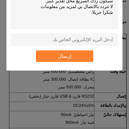
موقف نظام
مواصفة:
بطاقة معيار
بطاقة مغنطيسيّ: ISO7810 ID-1,7811
IC بطاقة: ISO7816-2
دعم T=0, T=1 cpu بطاقة
دعم T=0, T=1 SIM بطاقة
إرسال
rf بطاقة: ISO14443 نوع A&B
دعم Mifare S50, S70, ul بطاقة
حياة وقت
رأس مغنطيسيّ: 500.000 ممر
IC بطاقة إتصال: 300.000 ممر
محرك: 500.000 ممر
إتصال
RS232 قارن & USB قارن خيار (يخفي)
والإمداد بالطاقة
DC24V±5%
إستهلاك حاليّ
تيار احتياطيّ: 90mA
قمة تيار: 800mA