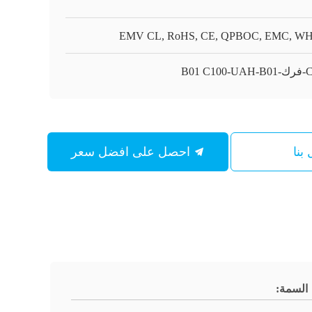
EMV CL, RoHS, CE, QPBOC, EMC, W
B01 C1
بنا
احصل على افضل سعر
السمة: