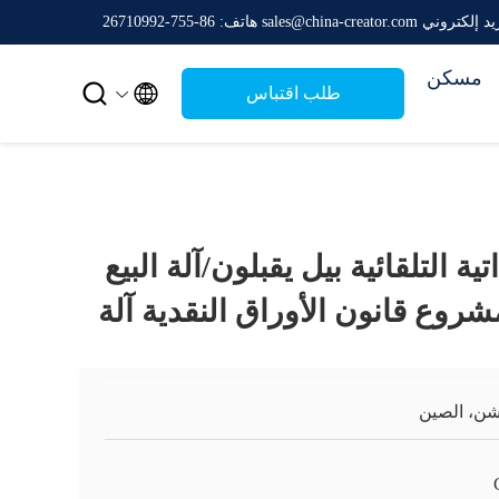
إلكتروني sales@china-creator.com
هاتف: 86-755-26710992
مسكن


طلب اقتباس
ية التلقائية بيل يقبلون/آلة البيع
روع قانون الأوراق النقدية آلة
ن، الصين