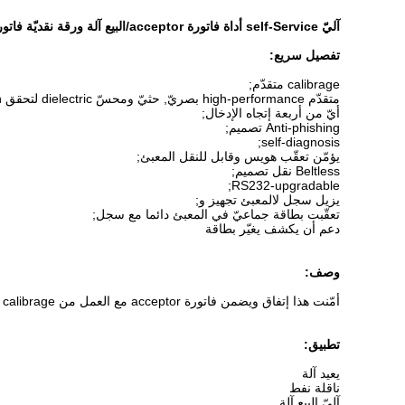
آليّ self-Service أداة فاتورة acceptor/البيع آلة ورقة نقديّة فاتورة validator
تفصيل سريع:
calibrage متقدّم;
متقدّم high-performance بصريّ, حثيّ ومحسّ dielectric لتحقق contrefaçon سمة;
أيّ من أربعة إتجاه الإدخال;
Anti-phishing تصميم;
self-diagnosis;
يؤمّن تعقّب هويس وقابل للنقل المعبئ;
Beltless نقل تصميم;
RS232-upgradable;
يزيل سجل لالمعبئ تجهيز و;
تعقّبت بطاقة جماعيّ في المعبئ دائما مع سجل;
دعم أن يكشف يغيّر بطاقة
وصف:
أمّنت هذا إتفاق ويضمن فاتورة acceptor مع العمل من calibrage متقدّم, تسمية يكشف, contrefaçon بطاقة, anti-phishing, قابل للإقفال/قابل للنقل المعبئ وجار وضع auto-tracking.
تطبيق:
يعيد آلة
ناقلة نفط
آليّ البيع آلة