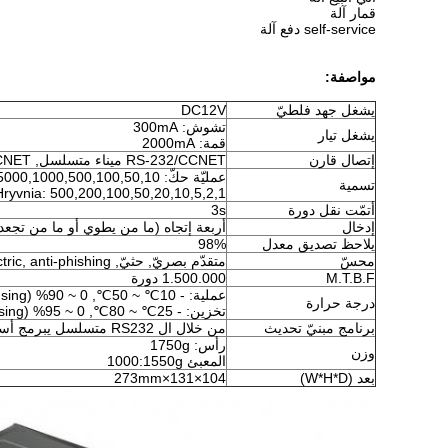
قمار آلة
self-service دفع آلة
مواصفة:
يشغل جهد فلطيّ
DC12V
تشوش: 300mA
يشغل تيار
قمة: 2000mA
إتصال قارن
RS-232/CCNET ميناء متسلسل, CCNET بروتوكول
عمليّة حكّ: 5000,1000,500,100,50,10
تسمية
Hryvnia: 500,200,100,50,20,10,5,2,1
أتمّت نقل دورة
3s
إدخال
أربعة إتجاه (ما من يطوي أو ما من تجعد
يلاحظ تصديق معدل
98%
محسّ
متقدّم بصريّ, حثيّ, dielectric, anti-phishing محسّ
M.T.B.F
1.500.000 دورة
عملية: - 10℃ ~ 50℃, 0 ~ 90% rh (non condensing)
درجة حرارة
تخزين: - 25℃ ~ 80℃, 0 ~ 95% rh (non condensing)
برنامج مبنيّ تحديث
من خلال ال RS232 متسلسل يبرمج أسلوب pc RS232
رأس: 1750g
وزن
المعبئ 1000:1550g
بعد (W*H*D)
104×131×273mm