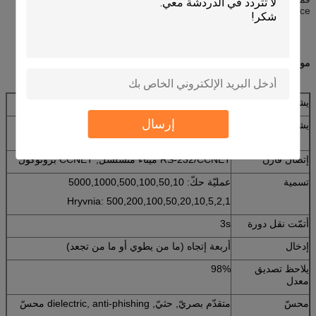
self-service دفع آلة
مواصفة:
يشغل جهد فلطيّ
DC12V
إرسال
يشغل تيار
تشوش: 300mA
قمة: 2000mA
إتصال قارن
RS-232/CCNET ميناء متسلسل, CCNET بروتوكول
تسمية
عمليّة حكّ: 5000,1000,500,100,50,10
Hryvnia: 500,200,100,50,20,10,5,2,1
أتمّت نقل دورة
3s
إدخال
أربعة إتجاه (ما من يطوي أو ما من تجعد)
يلاحظ تصديق
98%
معدل
محسّ
متقدّم بصريّ, حثيّ, dielectric, anti-phishing محسّ