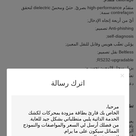
متقدّم high-performance بصريّ, حثيّ ومحسّ dielectric لتحقق
contrefaçon سمة;
أيّ من أربعة إتجاه الإدخال;
Anti-phishing تصميم;
self-diagnosis;
يؤمّن تعقّب هويس وقابل للنقل المعبئ;
Beltless نقل تصميم;
RS232-upgradable;
يزيل سجل لالمعبئ تجهيز و;
تعقّبت بطاقة جماعيّ في المعبئ دائما مع سجل;
اترك رسالة
دعم أن يكشف يغيّر بطاقة
تطبيق:
يعيد آلة
ناقلة نفط
آليّ البيع آلة
قمار آلة