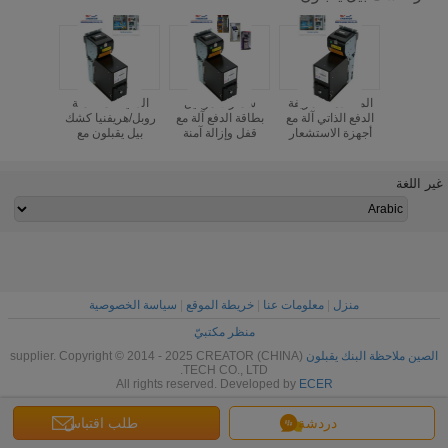
ذي آلة بيل
المضادة - المزيفة
سمارت موبايل
الذكية المتكاملة
كشك بيل
يقبلون بيل
الدفع الذاتي آلة مع
بطاقة الدفع آلة مع
روبل/هريفنيا كشك
للروبل و
التسلسلي
أجهزة الاستشعار
قفل وإزالة آمنة
بيل يقبلون مع
يقبلون بيل
لة الألعاب
حثي وعازل
مكدس
المعايرة التلقائية
12V
غير اللغة
منزل
|
معلومات عنا
|
خريطة الموقع
|
سياسة الخصوصية
منظر مكتبيّ
الصين ملاحظة البنك يقبلون
supplier. Copyright © 2014 - 2025 CREATOR (CHINA)
TECH CO., LTD.
All rights reserved. Developed by
ECER
دردشة
طلب اقتباس