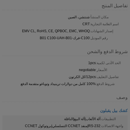
تفاصيل المنتج
مكان المنشأ:
شنتشن، الصين
اسم العلامة التجارية:
CRT
إصدار الشهادات:
EMV CL, RoHS, CE, QPBOC, EMC, WHOQ
رقم الموديل:
C100-فرك-B01 C100-UAH-B01
شروط الدفع والشحن
الحد الأدنى لكمية:
1pcs
الأسعار:
negotiable
تفاصيل التغليف:
12pcs/كل الكرتون
شروط الدفع:
100% كامل من دولارات ترينيداد وتوباغو متقدمة الدفع
وصف
كشك بيل يقبلون
التطبيقات:
آلة الألعاب|آلة البيع|الناقلة
واجهة الاتصالات:
RS-232|منفذ CCNET التسلسلي|بروتوكول CCNET