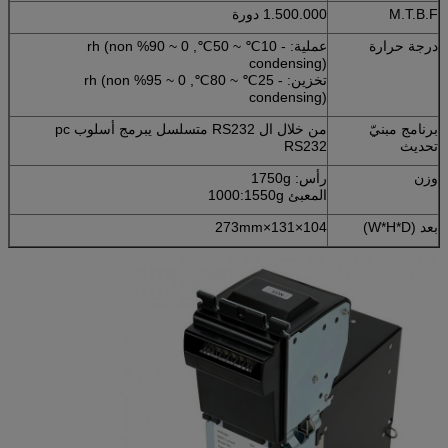
M.T.B.F
1.500.000 دورة
درجة حرارة
عملية: - 10℃ ~ 50℃, 0 ~ 90% rh (non
condensing)
تخزين: - 25℃ ~ 80℃, 0 ~ 95% rh (non
condensing)
برنامج مبنيّ
من خلال ال RS232 متسلسل يبرمج أسلوب pc
تحديث
RS232
وزن
رأس: 1750g
المعبئ 1000:1550g
بعد (W*H*D)
104×131×273mm