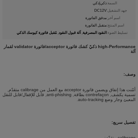
السمة:
ذكي|ذكي
جهد التشغيل:
DC12V
اسم آخر:
مدقق الفاتورة
اسم المنتج:
متقبل الفاتورة
النقود المصرفية
آلة قبول النقود
مُقبل فاتورة كيوسك الذكي
تسليط الضوء:
,
,
high-Performance ذكيّ كشك فاتورة acceptor/فاتورة validator لقمار
آلة
وصف:
أمّنت هذا إتفاق ويضمن فاتورة acceptor مع العمل من calibrage متقدّم,
تسمية يكشف, contrefaçon بطاقة, anti-phishing, قابل للإقفال/قابل للنقل
المعبئ وجار وضع auto-tracking.
تفصيل سريع:
calibrage متقدّم;