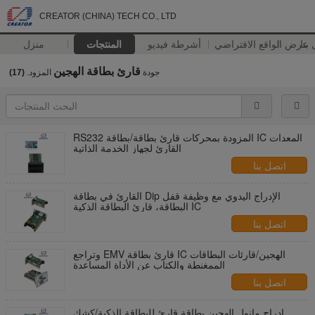
CREATOR (CHINA) TECH CO., LTD
بنا
عرض الواقع الافتراضي
أشرطة فيديو
المنتجات
منزل
قارئ بطاقة الهجين
جودة
المزود.
(17)
RS232 المزودة بمحركات قارئ بطاقة/بطاقة IC المعدات
القارئ لجهاز الخدمة الذاتية
اتصل بنا
القارئ في بطاقة Dip الإدراج اليدوي مع وظيفة قفل
البطاقة، قارئ البطاقة الذكية IC
اتصل بنا
وتراجع EMV قارئ بطاقة IC الهجين/قارئات البطاقات
الممغنطة والكتاب عن الأداة المساعدة
اتصل بنا
إدراج مانول الهجين بطاقة قارئ للبطاقة الذكية/كشك