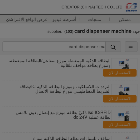
CREATOR (CHINA) TECH CO., LTD
مسكن
منتجات
أشرطة فيديو
>>
عرض الواقع الافتراضي
card dispenser machine
جودة
supplier.
(103)
البطاقة الذكية الممغنطة موزع لتتفاعل/البطاقة الممغنطة،
وموزع بطاقة مواقف تلقائية
الاستفسار الآن
الترددات اللاسلكية، وموزع البطاقة الذكية IC/بطاقة
الشريط المغناطيسي موزع لبطاقة الاتصال
الاستفسار الآن
iso IC/RFID ذكيّ بطاقة موزع مع إتصال, دون تلامس
بطاقة عملية dc 24V
الاستفسار الآن
مواقف للسيارات نظام البطاقة الذكية موزع