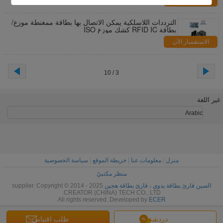
الاستفسار الآن
الترددات اللاسلكية يمكن الاتصال بها بطاقة ممغنطة موزع/
بطاقة RFID IC كشك موزع ISO
الاستفسار الآن
3 / 10
غير اللغة
Arabic
منزل
|
معلومات عنا
|
خريطة الموقع
|
سياسة الخصوصية
منظر مكتبيّ
الصين قارئ بطاقة يدوي ، قارئ بطاقة هجين
supplier. Copyright © 2014 - 2025
CREATOR (CHINA) TECH CO., LTD.
All rights reserved. Developed by
ECER
دردشة
طلب اقتباس